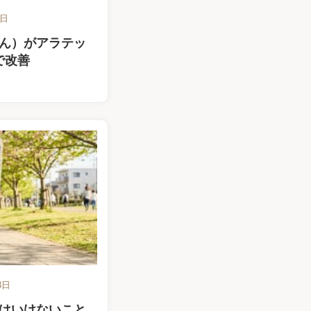
6日
ん）がアラテッ
で改善
3日
はいけないこと