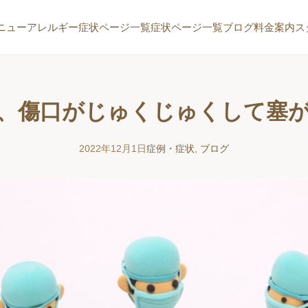
ニュー
アレルギー症状ページ一覧
症状ページ一覧
ブログ
料金案内
ス
、傷口がじゅくじゅくして塞
2022年12月1日
症例・症状
,
ブログ