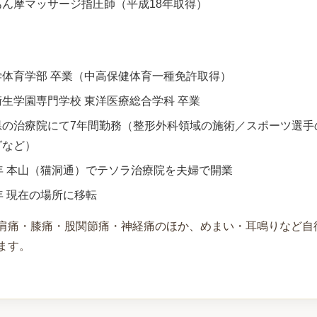
あん摩マッサージ指圧師（平成18年取得）
学体育学部 卒業（中高保健体育一種免許取得）
生学園専門学校 東洋医療総合学科 卒業
県の治療院にて7年間勤務（整形外科領域の施術／スポーツ選手
グなど）
年 本山（猫洞通）でテソラ治療院を夫婦で開業
年 現在の場所に移転
肩痛・膝痛・股関節痛・神経痛のほか、めまい・耳鳴りなど自
ます。