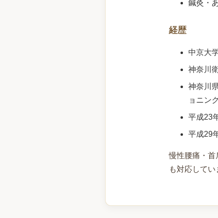
鍼灸・
経歴
中京大
神奈川衛
神奈川
ョニン
平成23
平成29
慢性腰痛・首
も対応してい