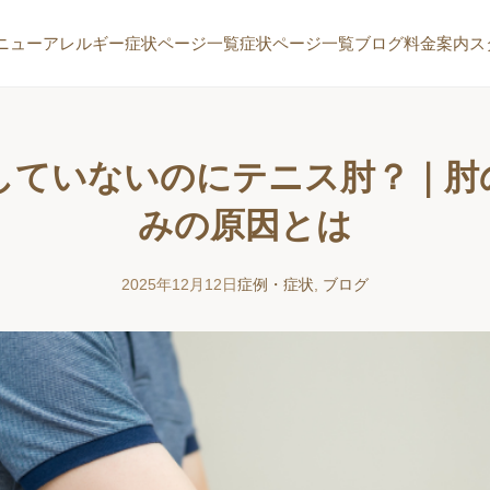
ニュー
アレルギー症状ページ一覧
症状ページ一覧
ブログ
料金案内
ス
していないのにテニス肘？｜肘
みの原因とは
2025年12月12日
症例・症状
,
ブログ