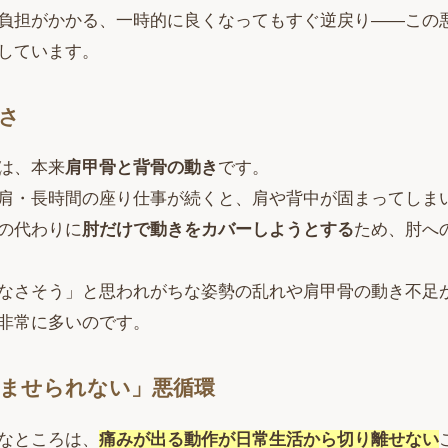
負担がかかる、一時的に良くなってもすぐ逆戻り——この
しています。
固さ
は、本来
肩甲骨と背骨の動き
です。
肩・長時間の座り仕事が続くと、肩や背中が固まってしま
の代わりに
肘だけで動きをカバーしようとする
ため、肘へ
なさそう」と思われがちな姿勢の乱れや肩甲骨の動き不足
非常に多いのです。
休ませられない」悪循環
なところは、
痛みが出る動作が日常生活から切り離せない