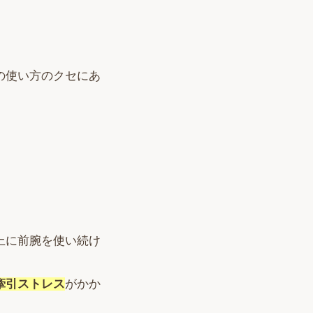
。
の使い方のクセにあ
上に前腕を使い続け
牽引ストレス
がかか