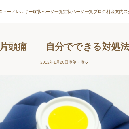
ニュー
アレルギー症状ページ一覧
症状ページ一覧
ブログ
料金案内
ス
片頭痛 自分でできる対処
2012年1月20日
症例・症状