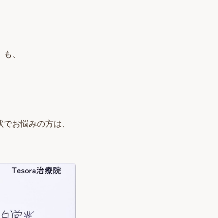
）も、
、
状でお悩みの方は、