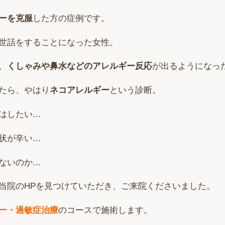
ーを克服
した方の症例です。
世話をすることになった女性。
、
くしゃみや鼻水などのアレルギー反応
が出るようになっ
たら、やはり
ネコアレルギー
という診断。
はしたい…
状が辛い…
ないのか…
当院のHPを見つけていただき、ご来院くださいました。
ー・過敏症治療
のコースで施術します。