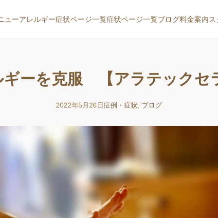
ニュー
アレルギー症状ページ一覧
症状ページ一覧
ブログ
料金案内
ス
ルギーを克服 【アラテックセラ
2022年5月26日
症例・症状
,
ブログ