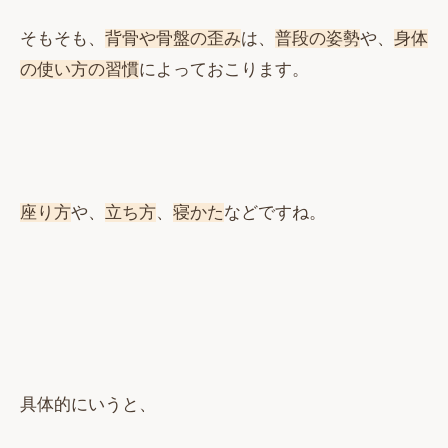
そもそも、
背骨や骨盤の歪み
は、
普段の姿勢
や、
身体
の使い方の習慣
によっておこります。
座り方
や、
立ち方
、
寝かた
などですね。
具体的にいうと、