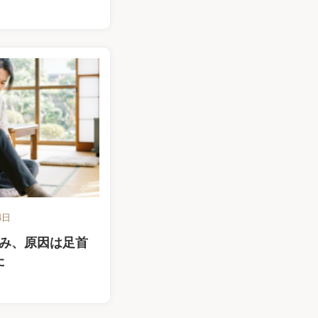
4日
み、原因は足首
た