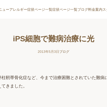
ニュー
アレルギー症状ページ一覧
症状ページ一覧
ブログ
料金案内
ス
iPS細胞で難病治療に光
2013年5月3日
ブログ
脊柱靭帯骨化症など、今まで治療困難とされていた難病に
えてきました。