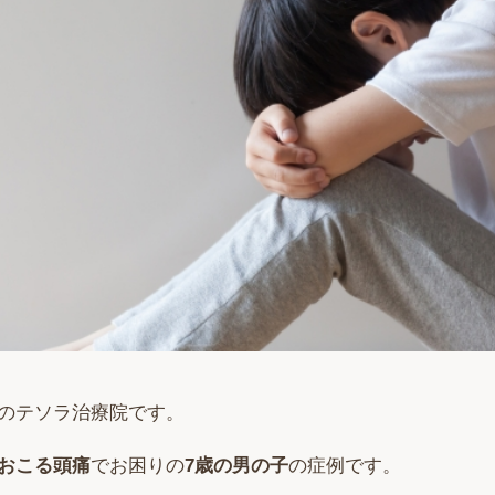
のテソラ治療院です。
おこる頭痛
でお困りの
7歳の男の子
の症例です。