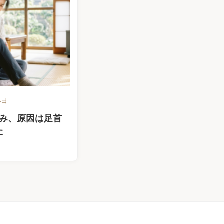
4日
み、原因は足首
た