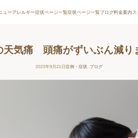
ニュー
アレルギー症状ページ一覧
症状ページ一覧
ブログ
料金案内
ス
の天気痛 頭痛がずいぶん減り
2023年9月21日
症例・症状
,
ブログ