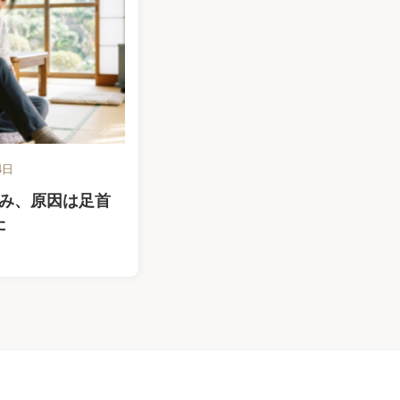
4日
み、原因は足首
た